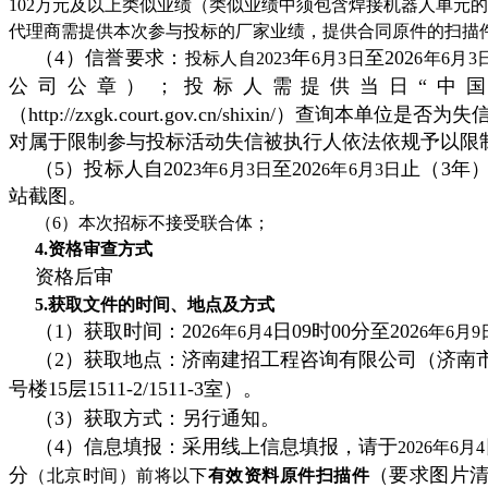
102万元及以上类似业绩（类似业绩中须包含焊接机器人单元
代理商需提供本次参与投标的厂家业绩，提供合同原件的扫描
（4）信誉要求：
年
至202
投标人自2023
6月3日
6年6月3
公司公章）；投标人需提供当日
“中
（http://zxgk.court.gov.cn/shixin/）查询
对属于限制参与投标活动失信被执行人依法依规予以限
（5）投标人自202
至202
止（3年
3年6月3日
6年6月3日
站截图。
（6）本次招标不接受联合体；
4.资格审查方式
资格后审
5.获取文件的时间、地点及方式
（1）获取时间：202
日09时00分至202
6年6月4
6年6月9
（2）获取地点：济南建招工程咨询有限公司（济南市
号楼15层1511-2/1511-3室）。
（3）获取方式：另行通知。
（4）信息填报：采用线上信息填报，请于
2026年6月4
分
（要求图片清
（北京时间）前将以下
有效资料原件扫描件