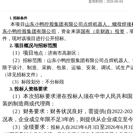
发布时间：2026-06-04
1. 招标条件
本项目
山东小鸭控股集团有限公司点焊机器人、螺母焊接
东小鸭控股集团有限公司
，资金来源
国有（非财政）投资
，
件，现对该项目进行公开招标。
2.
项目概况与招标范围
（1）项目
地点：济南市高新区；
（2）
招标范围：山东小鸭控股集团有限公司点焊机器人、
限于设计、制造、采购、包装、运输、安装、调试、试生产
（详见招标文件）。
（3）标段划分：不分标段
3. 投标人资格要求
（1）本次招标要求潜在投标人须在中华人民共和
装的制造商或代理商
；
（2）财务要求：财务状况良好，
需提供(自2022-20
况表，企业成立年限不足3年的，则提供从企业成立至
（3）业绩要求：
至202
投标人自2023年6月3日
6年6月3