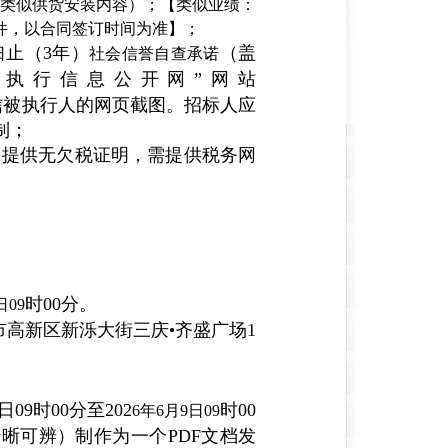
的类似供货安装内容）；【类似业绩：
件，以合同签订时间为准】；
止（3年）
（盖
日
社会信誉自查承诺
国执行信息公开网”网站
本单位是否为失信被执行人的网页截图。招标人应
制；
）提供无欠税证明，需提供税务网
时00分。
日09
高新区新泺大街三庆•齐盛广场1
日09时00分至202
时00
6年6月9日09
晰可辨）制作为一个PDF文档发