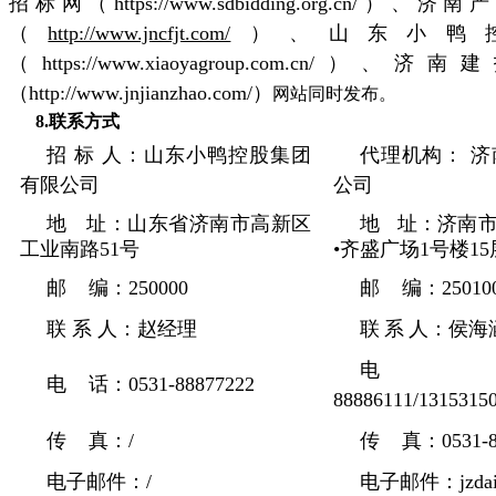
招标网（https://www.sdbidding.org.
（
http://www.jncfjt.com/
）、山东小鸭
（https://www.xiaoyagroup.com.cn/）、
济南建
（http://www.jnjianzhao.com/）
网站同时发布。
8
.联系方式
招 标 人：山东小鸭控股集团
代理机构： 
有限公司
公司
地
址：山东省济南市高新区
地
址：济南
工业南路51号
•齐盛广场1号楼15层1
邮 编：250000
邮 编：25010
联 系 人：赵经理
联
系
人：侯海
电 话
电 话：0531-88877222
88886111/1315315
传 真：/
传 真：0531-88
电子邮件：/
电子邮件：jzdaili